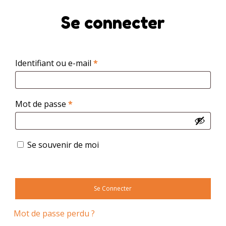
Skip
to
Se connecter
main
content
Obligatoire
Identifiant ou e-mail
*
Obligatoire
Mot de passe
*
Se souvenir de moi
Se Connecter
Mot de passe perdu ?