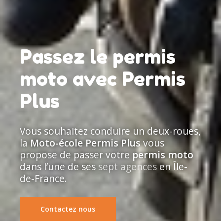
Passez le permis
moto avec Permis
Plus
Vous souhaitez conduire un deux-roues,
la
Moto-école Permis Plus
vous
propose de passer votre
permis moto
dans l’une de ses
sept agences
en Île-
de-France.
Contactez nous