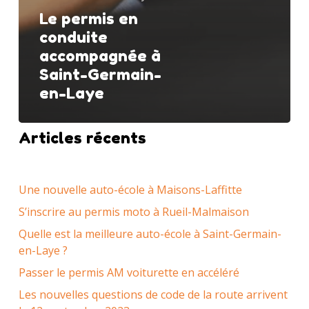
Le permis en
conduite
accompagnée à
Saint-Germain-
en-Laye
Articles récents
Une nouvelle auto-école à Maisons-Laffitte
S’inscrire au permis moto à Rueil-Malmaison
Quelle est la meilleure auto-école à Saint-Germain-
en-Laye ?
Passer le permis AM voiturette en accéléré
Les nouvelles questions de code de la route arrivent