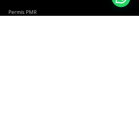
Permis PMR
Permis remorque
© 2026 Auto-école Permis Plus. Site réalisé par
Vroomvroom.fr
|