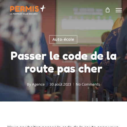
Skip
Men
to
main
content
Auto-école
Passer le code de la
route pas cher
By
Agence
30 août 2023
No Comments